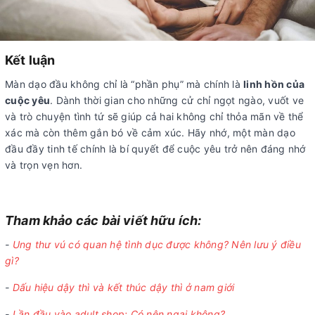
Kết luận
Màn dạo đầu không chỉ là “phần phụ” mà chính là
linh hồn của
cuộc yêu
. Dành thời gian cho những cử chỉ ngọt ngào, vuốt ve
và trò chuyện tình tứ sẽ giúp cả hai không chỉ thỏa mãn về thể
xác mà còn thêm gắn bó về cảm xúc. Hãy nhớ, một màn dạo
đầu đầy tinh tế chính là bí quyết để cuộc yêu trở nên đáng nhớ
và trọn vẹn hơn.
Tham khảo các bài viết hữu ích:
-
Ung thư vú có quan hệ tình dục được không? Nên lưu ý điều
gì?
-
Dấu hiệu dậy thì và kết thúc dậy thì ở nam giới
-
Lần đầu vào adult shop: Có nên ngại không?