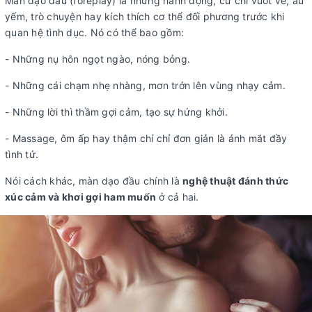
Màn dạo đầu (foreplay) là những hành động, cử chỉ vuốt ve, âu
yếm, trò chuyện hay kích thích cơ thể đối phương trước khi
quan hệ tình dục. Nó có thể bao gồm:
- Những nụ hôn ngọt ngào, nóng bỏng.
- Những cái chạm nhẹ nhàng, mơn trớn lên vùng nhạy cảm.
- Những lời thì thầm gợi cảm, tạo sự hứng khởi.
- Massage, ôm ấp hay thậm chí chỉ đơn giản là ánh mắt đầy
tình tứ.
Nói cách khác, màn dạo đầu chính là
nghệ thuật đánh thức
xúc cảm và khơi gợi ham muốn
ở cả hai.