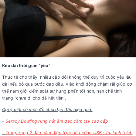
Kéo dài thời gian “yêu”
Thực tế cho thấy, nhiều cặp đôi không thể duy trì cuộc yêu lâu
dài nếu bỏ qua bước dạo đầu. Việc khởi động chậm rãi giúp cơ
thể nam giới kiểm soát sự hưng phấn tốt hơn, hạn chế tình
trạng “chưa đi chợ đã hết tiền”.
Gợi ý một số món đồ chơi dạo đầu hiệu quả:
-
Sextoy Bowling rung hút âm đạo cầm tay cao cấp
-
Trứng rung 2 đầu cắm điện trực tiếp cổng USB siêu kích thích