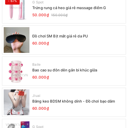
- 67%
G Spot
Trứng rung cá heo giá rẻ massage điểm G
50.000₫
150.000₫
Đồ chơi SM Bịt mắt giá rẻ da PU
60.000₫
Baile
Bao cao su đôn dên gắn bi khúc giữa
60.000₫
Jiuai
Băng keo BDSM không dính - Đồ chơi bạo dâm
60.000₫
G Spot