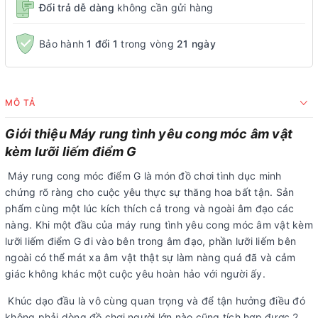
Đổi trả dễ dàng
không cần gửi hàng
Bảo hành
1 đổi 1
trong vòng
21 ngày
MÔ TẢ
Giới thiệu Máy rung tình yêu cong móc âm vật
kèm lưỡi liếm điểm G
Máy rung cong móc điểm G là món đồ chơi tình dục minh
chứng rõ ràng cho cuộc yêu thực sự thăng hoa bất tận. Sản
phẩm cùng một lúc kích thích cả trong và ngoài âm đạo các
nàng. Khi một đầu của máy rung tình yêu cong móc âm vật kèm
lưỡi liếm điểm G đi vào bên trong âm đạo, phần lưỡi liếm bên
ngoài có thể mát xa âm vật thật sự làm nàng quá đã và cảm
giác không khác một cuộc yêu hoàn hảo với người ấy.
Khúc dạo đầu là vô cùng quan trọng và để tận hưởng điều đó
không phải dòng đồ chơi người lớn nào cũng tích hợp được 2