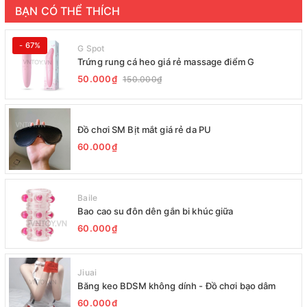
BẠN CÓ THỂ THÍCH
- 67%
G Spot
Trứng rung cá heo giá rẻ massage điểm G
50.000₫
150.000₫
Đồ chơi SM Bịt mắt giá rẻ da PU
60.000₫
Baile
Bao cao su đôn dên gắn bi khúc giữa
60.000₫
Jiuai
Băng keo BDSM không dính - Đồ chơi bạo dâm
60.000₫