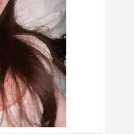
Quan Hệ Tình Dục Quá Nhiều
5
Có Hại Không? Dấu Hiệu Cảnh
Báo Cần Biết