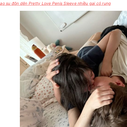
ao su đôn dên Pretty Love Penis Sleeve nhiều gai có rung