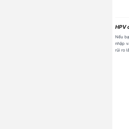
HPV c
Nếu b
nhập v
rủi ro 