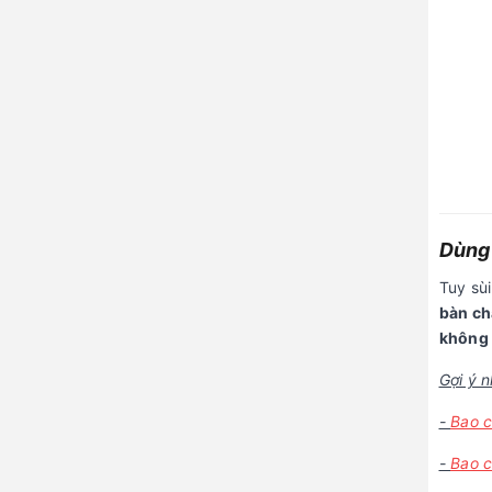
Dùng 
Tuy sù
bàn ch
không 
Gợi ý 
-
Bao c
-
Bao c