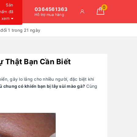
Sản
0
0364561363
hẩm đã
Hỗ trợ mua hàng
xem
đổi 1 trong 21 ngày
MỤC LỤC
ự Thật Bạn Cần Biết
Sùi mào gà chủ yếu lây qua quan
hệ tình dục không an toàn
ến, gây lo lắng cho nhiều người, đặc biệt khi
Ngủ chung không đồng nghĩa với
ủ chung có khiến bạn bị lây sùi mào gà?
Cùng
tiếp xúc trực tiếp vùng nhiễm bệnh
Dùng chung đồ cá nhân có thể
tăng nguy cơ lây nhiễm gián tiếp
HPV có thể lây qua vết thương hở
hoặc da bị trầy xước
Tiêm phòng HPV giúp phòng ngừa
hiệu quả