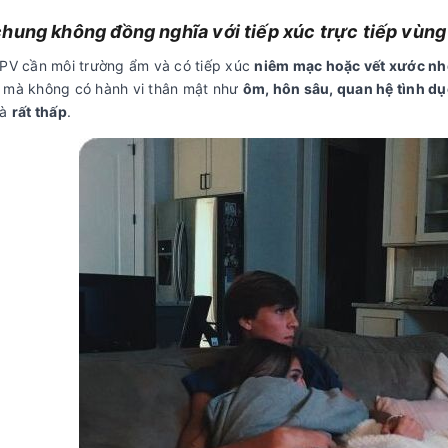
hung không đồng nghĩa với tiếp xúc trực tiếp vùn
HPV cần môi trường ẩm và có tiếp xúc
niêm mạc hoặc vết xước nh
 mà không có hành vi thân mật như
ôm, hôn sâu, quan hệ tình d
là
rất thấp
.