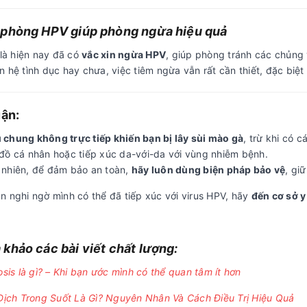
 phòng HPV giúp phòng ngừa hiệu quả
 là hiện nay đã có
vắc xin ngừa HPV
, giúp phòng tránh các chủng 
 hệ tình dục hay chưa, việc tiêm ngừa vẫn rất cần thiết, đặc biệt
uận:
 chung không trực tiếp khiến bạn bị lây sùi mào gà
, trừ khi có 
đồ cá nhân hoặc tiếp xúc da-với-da với vùng nhiễm bệnh.
 nhiên, để đảm bảo an toàn,
hãy luôn dùng biện pháp bảo vệ
, gi
n nghi ngờ mình có thể đã tiếp xúc với virus HPV, hãy
đến cơ sở y
khảo các bài viết chất lượng:
osis là gì? – Khi bạn ước mình có thể quan tâm ít hơn
Dịch Trong Suốt Là Gì? Nguyên Nhân Và Cách Điều Trị Hiệu Quả