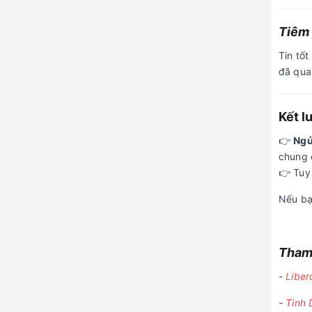
Tiêm
Tin tốt
đã quan
Kết l
👉
Ngủ
chung 
👉 Tuy
Nếu bạ
Tham 
-
Liber
-
Tinh 