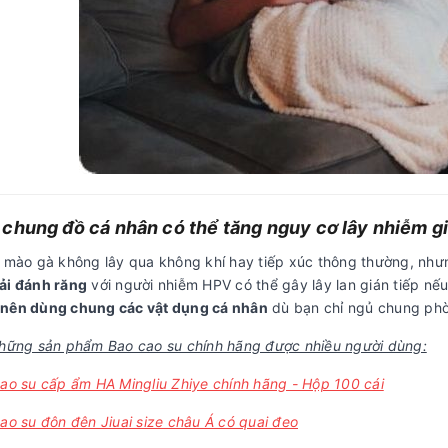
chung đồ cá nhân có thể tăng nguy cơ lây nhiễm gi
i mào gà không lây qua không khí hay tiếp xúc thông thường, nh
ải đánh răng
với người nhiễm HPV có thể gây lây lan gián tiếp nếu 
nên dùng chung các vật dụng cá nhân
dù bạn chỉ ngủ chung phò
những sản phẩm Bao cao su chính hãng được nhiều người dùng:
ao su cấp ẩm HA Mingliu Zhiye chính hãng - Hộp 100 cái
ao su đôn đên Jiuai size châu Á có quai đeo