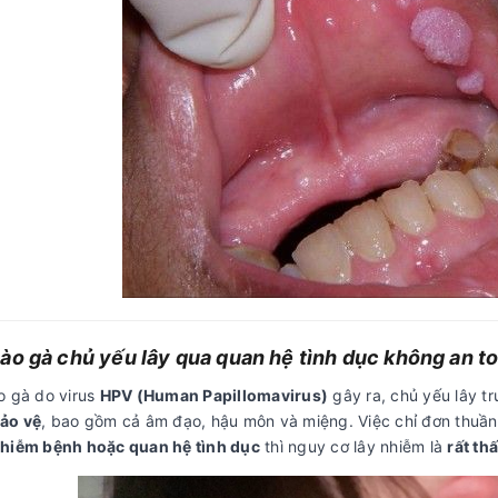
ào gà chủ yếu lây qua quan hệ tình dục không an t
o gà do virus
HPV (Human Papillomavirus)
gây ra, chủ yếu lây t
ảo vệ
, bao gồm cả âm đạo, hậu môn và miệng. Việc chỉ đơn thuầ
hiễm bệnh hoặc quan hệ tình dục
thì nguy cơ lây nhiễm là
rất th