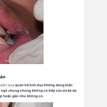
Kết luận:
Tham khảo các bài viết chất
lượng:
BÀI VIẾT XEM NHIỀU
Con Trai Mấy Tuổi Dậy Thì?
1
Dấu Hiệu Và Cách Nhận Biết
Chuẩn Xác
Quy Tắc Số 9 Trong Quan Hệ
2
Là Gì? Ý Nghĩa Và Cách Áp
Dụng
Sau Khi Quan Hệ Bị Đau Lưng
3
oàn
Ở Nữ: Nguyên Nhân Và Cách
Xử Lý
ruyền qua
quan hệ tình dục không dùng biện
n
ngủ chung nhưng không có tiếp xúc da kề da
Con Gái Tự Sướng Ở Tuổi Dậy
4
Thì Có Sao Không? Sự Thật
ấp hoặc gần như không có
.
Khoa Học Cần Biết