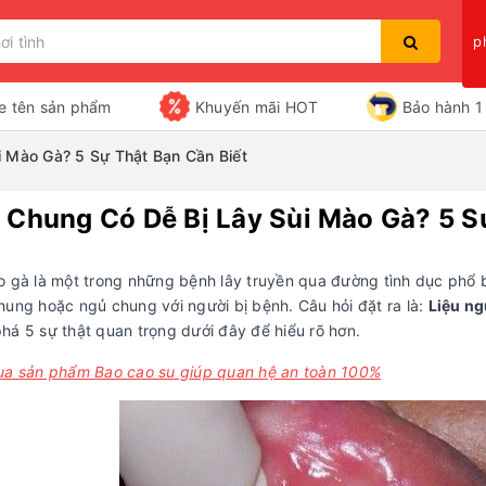
p
e tên sản phẩm
Khuyến mãi HOT
Bảo hành 1 
 Mào Gà? 5 Sự Thật Bạn Cần Biết
 Chung Có Dễ Bị Lây Sùi Mào Gà? 5 S
Bạn chưa xem sản phẩm nào
o gà là một trong những bệnh lây truyền qua đường tình dục phổ bi
hung hoặc ngủ chung với người bị bệnh. Câu hỏi đặt ra là:
Liệu ng
há 5 sự thật quan trọng dưới đây để hiểu rõ hơn.
ua sản phẩm Bao cao su giúp quan hệ an toàn 100%