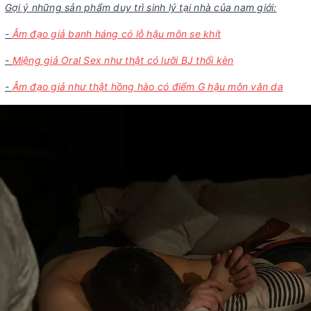
Gợi ý những sản phẩm duy trì sinh lý tại nhà của nam giới:
-
Âm đạo giả banh háng có lỗ hậu môn se khít
-
Miệng giả Oral Sex như thật có lưỡi BJ thổi kèn
-
Âm đạo giả như thật hồng hào có điểm G hậu môn vân da