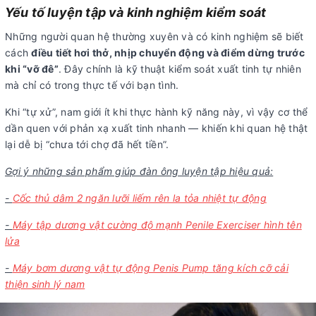
Yếu tố luyện tập và kinh nghiệm kiểm soát
Những người quan hệ thường xuyên và có kinh nghiệm sẽ biết
cách
điều tiết hơi thở, nhịp chuyển động và điểm dừng trước
khi “vỡ đê”
. Đây chính là kỹ thuật kiểm soát xuất tinh tự nhiên
mà chỉ có trong thực tế với bạn tình.
Khi “tự xử”, nam giới ít khi thực hành kỹ năng này, vì vậy cơ thể
dần quen với phản xạ xuất tinh nhanh — khiến khi quan hệ thật
lại dễ bị “chưa tới chợ đã hết tiền”.
Gợi ý những sản phẩm giúp đàn ông luyện tập hiệu quả:
-
Cốc thủ dâm 2 ngăn lưỡi liếm rên la tỏa nhiệt tự động
-
Máy tập dương vật cường độ mạnh Penile Exerciser hình tên
lửa
-
Máy bơm dương vật tự động Penis Pump tăng kích cỡ cải
thiện sinh lý nam