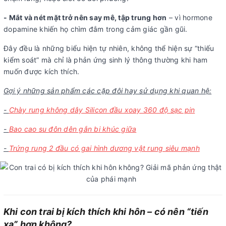
- Mắt và nét mặt trở nên say mê, tập trung hơn
– vì hormone
dopamine khiến họ chìm đắm trong cảm giác gần gũi.
Đây đều là những biểu hiện tự nhiên, không thể hiện sự “thiếu
kiểm soát” mà chỉ là phản ứng sinh lý thông thường khi ham
muốn được kích thích.
Gợi ý những sản phẩm các cặp đôi hay sử dụng khi quan hệ:
-
Chày rung không dây Silicon đầu xoay 360 độ sạc pin
-
Bao cao su đôn dên gắn bi khúc giữa
-
Trứng rung 2 đầu có gai hình dương vật rung siêu mạnh
Khi con trai bị kích thích khi hôn – có nên “tiến
xa” hơn không?