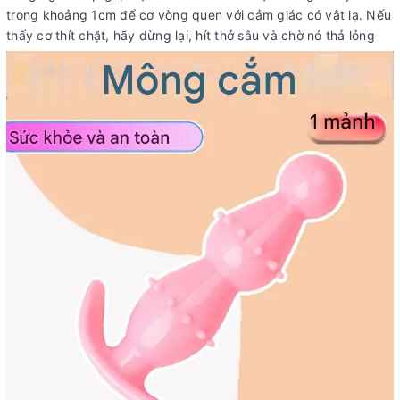
trong khoảng 1cm để cơ vòng quen với cảm giác có vật lạ. Nếu
thấy cơ thít chặt, hãy dừng lại, hít thở sâu và chờ nó thả lỏng