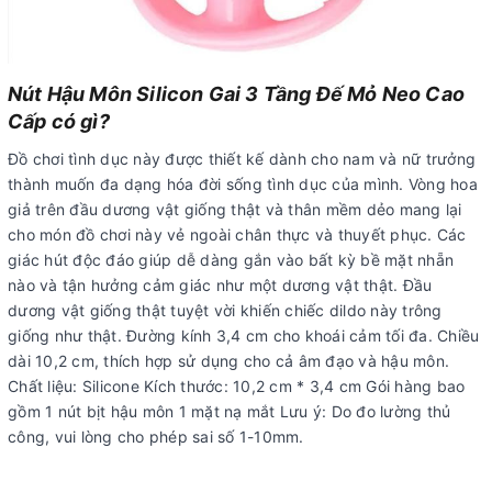
Nút Hậu Môn Silicon Gai 3 Tầng Đế Mỏ Neo Cao
Cấp có gì?
Đồ chơi tình dục này được thiết kế dành cho nam và nữ trưởng
thành muốn đa dạng hóa đời sống tình dục của mình. Vòng hoa
giả trên đầu dương vật giống thật và thân mềm dẻo mang lại
cho món đồ chơi này vẻ ngoài chân thực và thuyết phục. Các
giác hút độc đáo giúp dễ dàng gắn vào bất kỳ bề mặt nhẵn
nào và tận hưởng cảm giác như một dương vật thật. Đầu
dương vật giống thật tuyệt vời khiến chiếc dildo này trông
giống như thật. Đường kính 3,4 cm cho khoái cảm tối đa. Chiều
dài 10,2 cm, thích hợp sử dụng cho cả âm đạo và hậu môn.
Chất liệu: Silicone Kích thước: 10,2 cm * 3,4 cm Gói hàng bao
gồm 1 nút bịt hậu môn 1 mặt nạ mắt Lưu ý: Do đo lường thủ
công, vui lòng cho phép sai số 1-10mm.