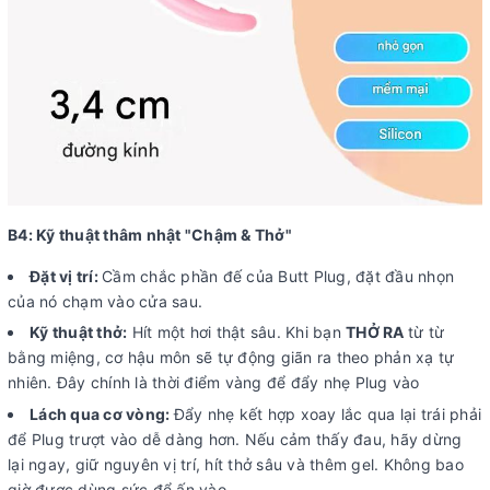
B4: Kỹ thuật thâm nhật "Chậm & Thở"
Đặt vị trí:
Cầm chắc phần đế của Butt Plug, đặt đầu nhọn
của nó chạm vào cửa sau.
Kỹ thuật thở
:
Hít một hơi thật sâu. Khi bạn
THỞ RA
từ từ
bằng miệng, cơ hậu môn sẽ tự động giãn ra theo phản xạ tự
nhiên. Đây chính là thời điểm vàng để đẩy nhẹ Plug vào
Lách qua cơ vòng:
Đẩy nhẹ kết hợp xoay lắc qua lại trái phải
để Plug trượt vào dễ dàng hơn. Nếu cảm thấy đau, hãy dừng
lại ngay, giữ nguyên vị trí, hít thở sâu và thêm gel. Không bao
giờ được dùng sức để ấn vào.