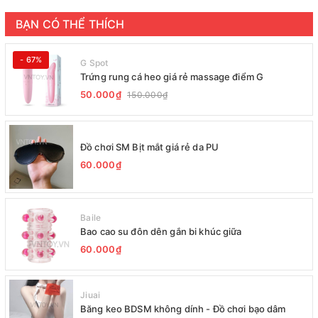
BẠN CÓ THỂ THÍCH
- 67%
G Spot
Trứng rung cá heo giá rẻ massage điểm G
50.000₫
150.000₫
Đồ chơi SM Bịt mắt giá rẻ da PU
60.000₫
Baile
Bao cao su đôn dên gắn bi khúc giữa
60.000₫
Jiuai
Băng keo BDSM không dính - Đồ chơi bạo dâm