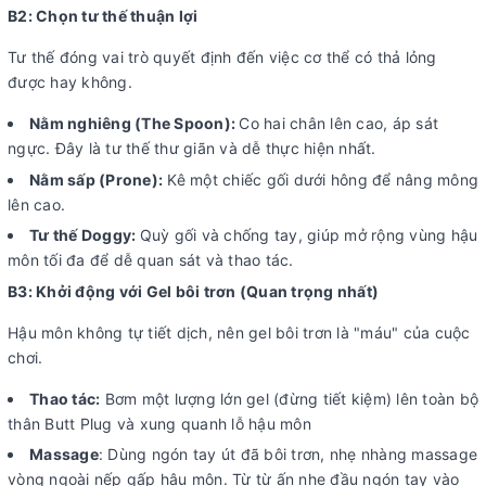
B2: Chọn tư thế thuận lợi
Tư thế đóng vai trò quyết định đến việc cơ thể có thả lỏng
được hay không.
Nằm nghiêng (The Spoon):
Co hai chân lên cao, áp sát
ngực. Đây là tư thế thư giãn và dễ thực hiện nhất.
Nằm sấp (Prone):
Kê một chiếc gối dưới hông để nâng mông
lên cao.
Tư thế Doggy:
Quỳ gối và chống tay, giúp mở rộng vùng hậu
môn tối đa để dễ quan sát và thao tác.
B3: Khởi động với Gel bôi trơn (Quan trọng nhất)
Hậu môn không tự tiết dịch, nên gel bôi trơn là "máu" của cuộc
chơi.
Thao tác:
Bơm một lượng lớn gel (đừng tiết kiệm) lên toàn bộ
thân Butt Plug và xung quanh lỗ hậu môn
Massage
: Dùng ngón tay út đã bôi trơn, nhẹ nhàng massage
vòng ngoài nếp gấp hậu môn. Từ từ ấn nhẹ đầu ngón tay vào