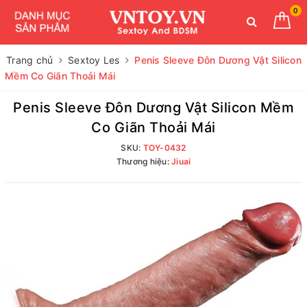
0
Trang chủ
Sextoy Les
Penis Sleeve Đôn Dương Vật Silicon
Mềm Co Giãn Thoải Mái
Penis Sleeve Đôn Dương Vật Silicon Mềm
Co Giãn Thoải Mái
SKU:
TOY-0432
Thương hiệu:
Jiuai