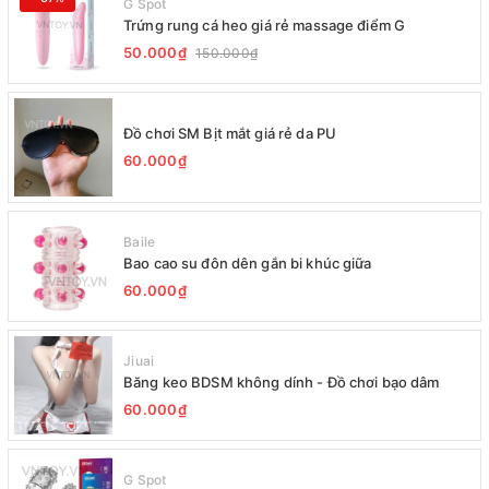
G Spot
Trứng rung cá heo giá rẻ massage điểm G
50.000₫
150.000₫
Đồ chơi SM Bịt mắt giá rẻ da PU
60.000₫
Baile
Bao cao su đôn dên gắn bi khúc giữa
60.000₫
Jiuai
Băng keo BDSM không dính - Đồ chơi bạo dâm
60.000₫
G Spot