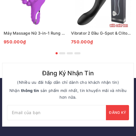
Máy Massage Nữ 3-in-1 Rung Đa Chức Năng Kích Thích Điểm G
Vibrator 2 Đầu G-Spot & Clitoral Rung Sóng Kép 10 Chế Độ
950.000₫
750.000₫
Đăng Ký Nhận Tin
(Nhiều ưu đãi hấp dẫn chỉ dành cho khách nhận tin)
Nhận
thông tin
sản phẩm mới nhất, tin khuyến mãi và nhiều
hơn nữa.
ĐĂNG KÝ