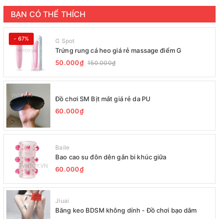
BẠN CÓ THỂ THÍCH
- 67%
G Spot
Trứng rung cá heo giá rẻ massage điểm G
50.000₫
150.000₫
Đồ chơi SM Bịt mắt giá rẻ da PU
60.000₫
Baile
Bao cao su đôn dên gắn bi khúc giữa
60.000₫
Jiuai
Băng keo BDSM không dính - Đồ chơi bạo dâm