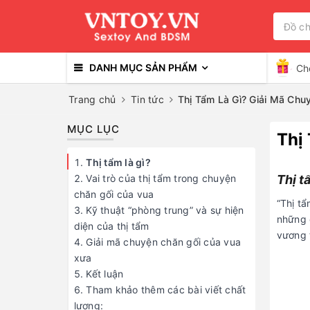
DANH MỤC SẢN PHẨM
Ch
Trang chủ
Tin tức
Thị Tẩm Là Gì? Giải Mã Ch
MỤC LỤC
Thị
Thị tẩm là gì?
Vai trò của thị tẩm trong chuyện
Thị t
chăn gối của vua
“Thị tẩ
Kỹ thuật “phòng trung” và sự hiện
những 
diện của thị tẩm
vương t
Giải mã chuyện chăn gối của vua
xưa
Kết luận
Tham khảo thêm các bài viết chất
lượng: