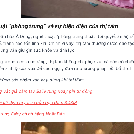
uật “phòng trung” và sự hiện diện của thị tẩm
ăn hóa Á Đông, nghệ thuật “phòng trung thuật” (bí quyết ân ái) rấ
ế, tránh hao tổn tinh khí. Chính vì vậy, thị tẩm thường được đào tạ
ưng vẫn giữ gìn sức khỏe và tinh lực.
 ghi chép còn cho rằng, thị tẩm không chỉ phục vụ mà còn có nhi
ỏe sinh lý của vua để các ngự y đưa ra phương pháp bồi bổ thích 
những sản phẩm vua hay dùng khi thị tẩm:
 vật giả cầm tay Baile rung xoay pin tự động
ói cố định tay treo cửa bạo dâm BDSM
rung Fairy chính hãng Nhật Bản