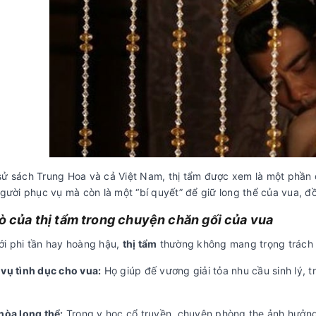
sử sách Trung Hoa và cả Việt Nam, thị tẩm được xem là một phần 
người phục vụ mà còn là một “bí quyết” để giữ long thể của vua, đ
rò của thị tẩm trong chuyện chăn gối của vua
ới phi tần hay hoàng hậu,
thị tẩm
thường không mang trọng trách sin
 vụ tình dục cho vua:
Họ giúp đế vương giải tỏa nhu cầu sinh lý, 
hòa long thể:
Trong y học cổ truyền, chuyện phòng the ảnh hưởng 