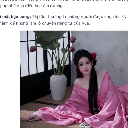
giúp nhà vua điều hòa âm dương.
bí mật hậu cung:
Thị tẩm thường là những người được chọn lọc kỹ, 
thành để không làm lộ chuyện riêng tư của vua.