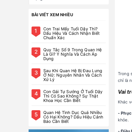
BÀI VIẾT XEM NHIỀU
Con Trai Mấy Tuổi Dậy Thì?
1
Dấu Hiệu Và Cách Nhận Biết
Chuẩn Xác
Quy Tắc Số 9 Trong Quan Hệ
2
Là Gì? Ý Nghĩa Và Cách Áp
Dụng
Sau Khi Quan Hệ Bị Đau Lưng
3
Trong 
Ở Nữ: Nguyên Nhân Và Cách
Xử Lý
chỉ là 
Vai t
Con Gái Tự Sướng Ở Tuổi Dậy
4
Thì Có Sao Không? Sự Thật
Khoa Học Cần Biết
Khác v
Quan Hệ Tình Dục Quá Nhiều
- Phục
5
Có Hại Không? Dấu Hiệu Cảnh
khỏe.
Báo Cần Biết
- Điều 