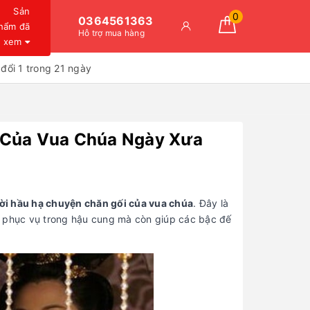
Sản
0
0364561363
hẩm đã
Hỗ trợ mua hàng
xem
đổi 1 trong 21 ngày
i Của Vua Chúa Ngày Xưa
i hầu hạ chuyện chăn gối của vua chúa
. Đây là
ỉ phục vụ trong hậu cung mà còn giúp các bậc đế