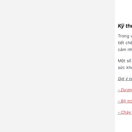
Kỹ th
Trong v
tiết ch
cảm nh
Một số
sức kh
Gợi ý 
-
Dương
-
Bộ tr
-
Chày 