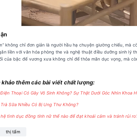
uận
ẩm” không chỉ đơn giản là người hầu hạ chuyện giường chiếu, mà c
 gắn liền với văn hóa phòng the và nghệ thuật điều dưỡng sinh lý t
ối của bậc đế vương xưa không chỉ để thỏa mãn dục vọng, mà còn 
khảo thêm các bài viết chất lượng:
Điện Thoại Có Gây Vô Sinh Không? Sự Thật Dưới Góc Nhìn Khoa 
Trà Sữa Nhiều Có Bị Ung Thư Không?
hệ tình dục đồng tính nữ thế nào để đạt khoái cảm và tránh rủi ro
thị tẩm