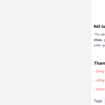
Kết l
“Thị t
chúa
,
chăn g
Tham 
-
Sóng 
-
Uống 
-
Quan 
Tags: