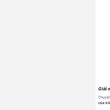
Giải 
Chuyện
của tri