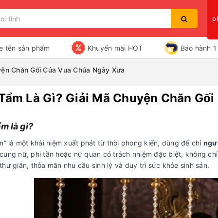
p
e tên sản phẩm
Khuyến mãi HOT
Bảo hành 1 
uyện Chăn Gối Của Vua Chúa Ngày Xưa
 Tẩm Là Gì? Giải Mã Chuyện Chăn Gố
Bạn chưa xem sản phẩm nào
ẩm là gì?
m” là một khái niệm xuất phát từ thời phong kiến, dùng để chỉ
ngườ
cung nữ, phi tần hoặc nữ quan có trách nhiệm đặc biệt, không ch
hư giãn, thỏa mãn nhu cầu sinh lý và duy trì sức khỏe sinh sản.