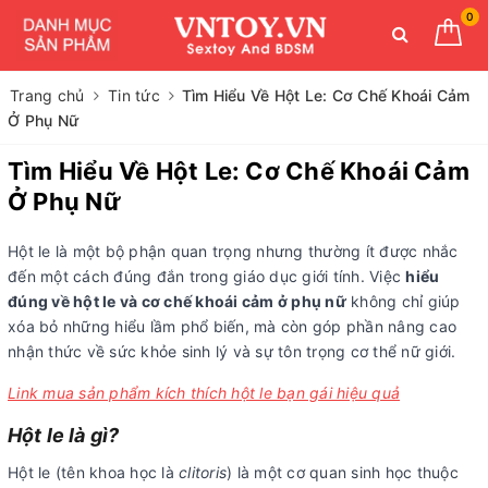
0
Trang chủ
Tin tức
Tìm Hiểu Về Hột Le: Cơ Chế Khoái Cảm
Ở Phụ Nữ
Tìm Hiểu Về Hột Le: Cơ Chế Khoái Cảm
Ở Phụ Nữ
Hột le là một bộ phận quan trọng nhưng thường ít được nhắc
đến một cách đúng đắn trong giáo dục giới tính. Việc
hiểu
đúng về hột le và cơ chế khoái cảm ở phụ nữ
không chỉ giúp
xóa bỏ những hiểu lầm phổ biến, mà còn góp phần nâng cao
nhận thức về sức khỏe sinh lý và sự tôn trọng cơ thể nữ giới.
Link mua sản phẩm kích thích hột le bạn gái hiệu quả
Hột le là gì?
Hột le (tên khoa học là
clitoris
) là một cơ quan sinh học thuộc