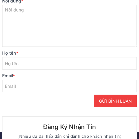
Nội dung
*
Họ tên
*
Email
*
GỬI BÌNH LUẬN
Đăng Ký Nhận Tin
(Nhiều ưu đãi hấp dẫn chỉ dành cho khách nhận tin)