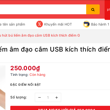
p
e tên sản phẩm
Khuyến mãi HOT
Bảo hành 1 
u hút bú liếm âm đạo cắm USB kích thích điểm G
iếm âm đạo cắm USB kích thích điể
Bạn chưa xem sản phẩm nào
250.000₫
Tình trạng:
Còn hàng
ĐẶC ĐIỂM NỔI BẬT
–
+
Số lượng: