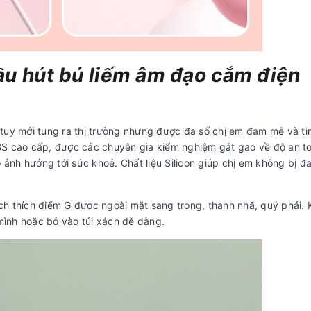
ầu hút bú liếm âm đạo cắm điện
uy mới tung ra thị trường nhưng được đa số chị em đam mê và tin
BS cao cấp, được các chuyên gia kiểm nghiệm gắt gao về độ an t
nh hưởng tới sức khoẻ. Chất liệu Silicon giúp chị em không bị đa
h thích điểm G được ngoài mặt sang trọng, thanh nhã, quý phái. 
 mình hoặc bỏ vào túi xách dễ dàng.