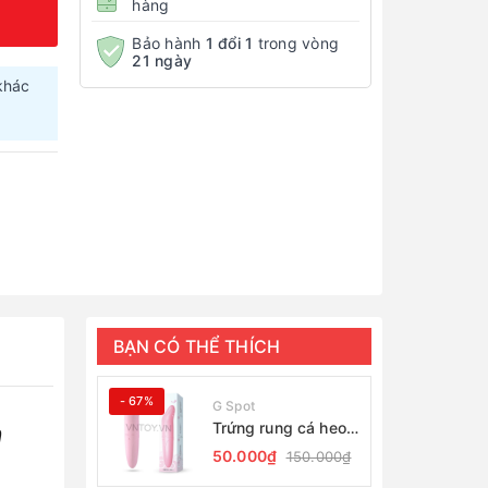
hàng
Bảo hành
1 đổi 1
trong vòng
21 ngày
khác
.
BẠN CÓ THỂ THÍCH
- 67%
G Spot
n
Trứng rung cá heo
giá rẻ massage
50.000₫
150.000₫
điểm G