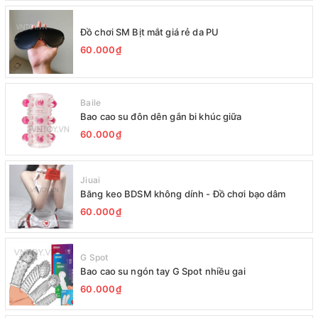
Đồ chơi SM Bịt mắt giá rẻ da PU
60.000₫
Baile
Bao cao su đôn dên gắn bi khúc giữa
60.000₫
Jiuai
Băng keo BDSM không dính - Đồ chơi bạo dâm
60.000₫
G Spot
Bao cao su ngón tay G Spot nhiều gai
60.000₫