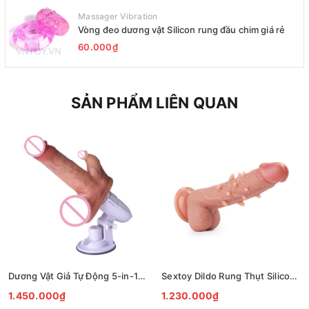
Massager Vibration
Vòng đeo dương vật Silicon rung đầu chim giá rẻ
60.000₫
SẢN PHẨM LIÊN QUAN
Dương Vật Giả Tự Động 5-in-1 Rung Thụt Liếm Có Sưởi Ấm 42°C
Sextoy Dildo Rung Thụt Silicon Gai Nổi Điều Khiển Không Dây
1.450.000₫
1.230.000₫