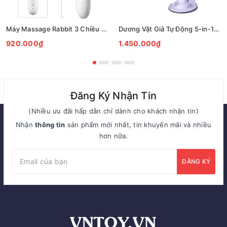
Máy Massage Rabbit 3 Chiều Rung Thụt Liếm Đa Chế Độ Cao Cấp
Dương Vật Giả Tự Động 5-in-1 Rung Thụt Liếm Có Sưởi Ấm 42°C
920.000₫
1.450.000₫
Đăng Ký Nhận Tin
(Nhiều ưu đãi hấp dẫn chỉ dành cho khách nhận tin)
Nhận
thông tin
sản phẩm mới nhất, tin khuyến mãi và nhiều
hơn nữa.
ĐĂNG KÝ