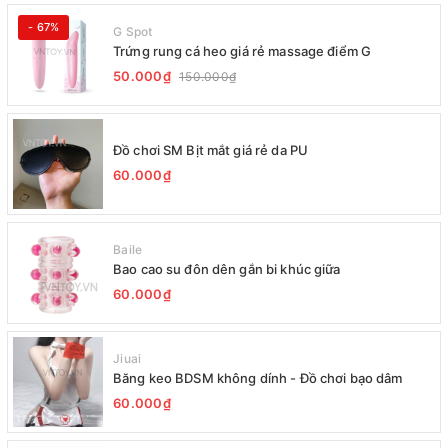
- 67%
G Spot
Trứng rung cá heo giá rẻ massage điểm G
50.000₫
150.000₫
Đồ chơi SM Bịt mắt giá rẻ da PU
60.000₫
Baile
Bao cao su đôn dên gắn bi khúc giữa
60.000₫
Jiuai
Băng keo BDSM không dính - Đồ chơi bạo dâm
60.000₫