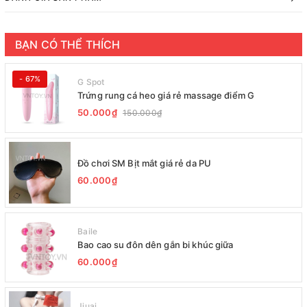
BẠN CÓ THỂ THÍCH
- 67%
G Spot
Trứng rung cá heo giá rẻ massage điểm G
50.000₫
150.000₫
Đồ chơi SM Bịt mắt giá rẻ da PU
60.000₫
Baile
Bao cao su đôn dên gắn bi khúc giữa
60.000₫
Jiuai