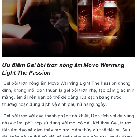
Ưu điểm Gel bôi trơn nóng ấm Movo Warming
Light The Passion
Gel bôi trơn nóng ấm Movo Warming Light The Passion không
dính, không mỡ, đơn thuần là gel bôi trơn nhẹ, tạo cảm giác mịn
màng, êm ái nên bạn có thể dễ dàng rửa sạch bằng nước
thường hoặc dung dịch vệ sinh phụ nữ hàng ngày.
Gel bôi trơn với các thành phần tinh khiết, lành tính với da vùng
nhạy cảm, phù hợp sử dụng với mọi cô gái. Khi thoa Gel, trước
tiên âm đạo sẽ cảm thấy rạo rực, dâm thủy cứ thế tiết ra. Sau
đó, toàn bộ cơ thể nữ giới sẽ thấy râm ran bức rức, muốn được