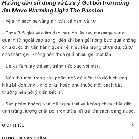
Hướng dẫn sử dụng và Lưu ý Gel bôi trơn nóng
ấm Movo Warming Light The Passion
- Vệ sinh sạch sẽ vùng kín của cả nam và nữ
- Thoa 3-5 giọt vào âm đạo, sau đó lấy tay massage xung
quanh từ ngoài vào trong, đến khi bạn gái nóng bức quá không
chịu được thì tiến hành quan hệ. Nếu liều lượng chưa đủ, từ từ
cho thêm gel, không nên thoa quá nhiều gel một lần.
- Để xa tầm tay trẻ em, tránh tiếp xúc với mắt.
- Nên thử một lượng sản phẩm nhỏ để kiểm tra độ kích ứng.
Nếu bị kích ứng , khó chịu, hoặc phụ thuộc một cách bất
thường nên hỏi ý kiến bác sĩ.
- Sản phẩm không phải để ngừa thai và không chứa chất diệt
tinh trùng, lượng chất bôi trơn thừa rất dễ rửa sạch bằng nước.
GIỚI THIỆU
ĐÁNH GIÁ SẢN PHẨM