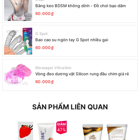
Băng keo BDSM không dính - Đồ chơi bạo dâm
60.000₫
G Spot
Bao cao su ngón tay G Spot nhiều gai
60.000₫
Massager Vibration
Vòng đeo dương vật Silicon rung đầu chim giá rẻ
60.000₫
SẢN PHẨM LIÊN QUAN
47%