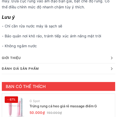
máy. Đưa cục rung vào âm đạo bạn gái, bật chế độ rung. Có
thể điều chỉnh mức độ nhanh chậm tùy ý thích.
Lưu ý
- Chỉ cần rửa nước máy là sạch sẽ
- Bảo quản nơi khô ráo, tránh tiếp xúc ánh nắng mặt trời
- Không ngâm nước
GIỚI THIỆU
ĐÁNH GIÁ SẢN PHẨM
BẠN CÓ THỂ THÍCH
- 67%
G Spot
Trứng rung cá heo giá rẻ massage điểm G
50.000₫
150.000₫