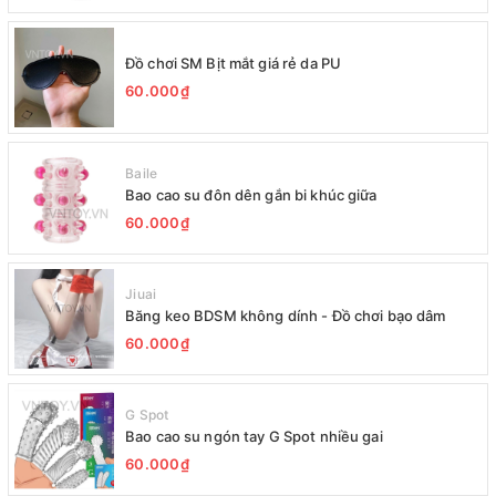
Đồ chơi SM Bịt mắt giá rẻ da PU
60.000₫
Baile
Bao cao su đôn dên gắn bi khúc giữa
60.000₫
Jiuai
Băng keo BDSM không dính - Đồ chơi bạo dâm
60.000₫
G Spot
Bao cao su ngón tay G Spot nhiều gai
60.000₫