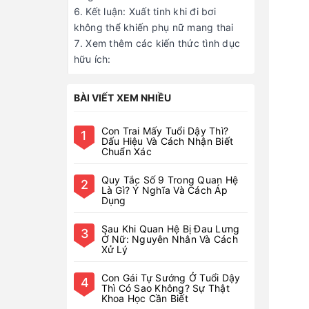
Kết luận: Xuất tinh khi đi bơi
không thể khiến phụ nữ mang thai
Xem thêm các kiến thức tình dục
hữu ích:
BÀI VIẾT XEM NHIỀU
Con Trai Mấy Tuổi Dậy Thì?
1
Dấu Hiệu Và Cách Nhận Biết
Chuẩn Xác
Quy Tắc Số 9 Trong Quan Hệ
2
Là Gì? Ý Nghĩa Và Cách Áp
Dụng
Sau Khi Quan Hệ Bị Đau Lưng
3
Ở Nữ: Nguyên Nhân Và Cách
Xử Lý
Con Gái Tự Sướng Ở Tuổi Dậy
4
Thì Có Sao Không? Sự Thật
Khoa Học Cần Biết