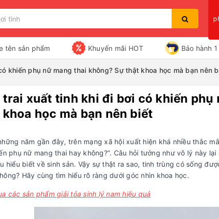
p
e tên sản phẩm
Khuyến mãi HOT
Bảo hành 1 
ơi có khiến phụ nữ mang thai không? Sự thật khoa học mà bạn nên b
trai xuất tinh khi đi bơi có khiến ph
Bạn chưa xem sản phẩm nào
t khoa học mà bạn nên biết
những năm gần đây, trên mạng xã hội xuất hiện khá nhiều thắc mắc
ến phụ nữ mang thai hay không?”. Câu hỏi tưởng như vô lý này lại 
u hiểu biết về sinh sản. Vậy sự thật ra sao, tinh trùng có sống đư
hông? Hãy cùng tìm hiểu rõ ràng dưới góc nhìn khoa học.
ua các sản phẩm giải tỏa sinh lý nam hiệu quả