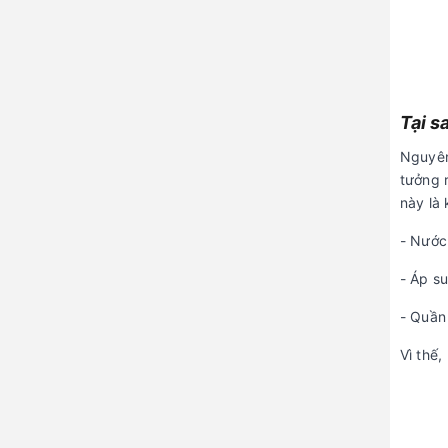
Tại s
Nguyên 
tưởng r
này là 
- Nước 
- Áp su
- Quần
Vì thế,