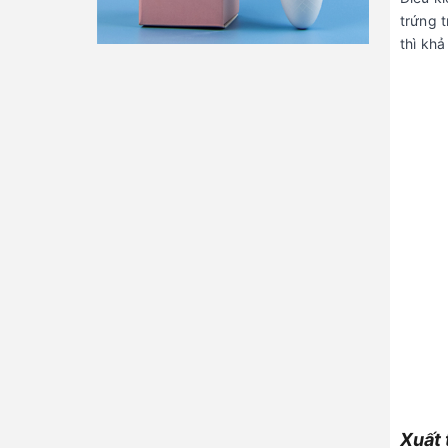
trứng t
thì khả
Xuất 