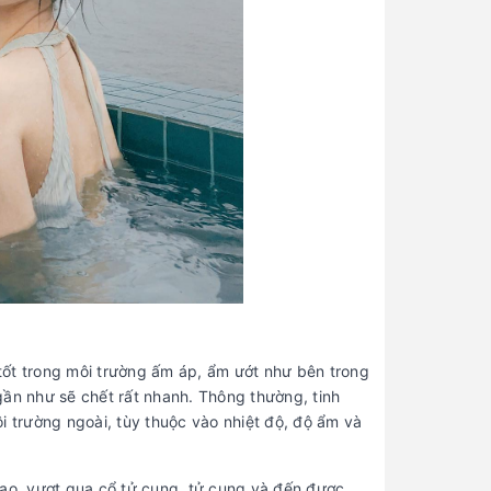
 tốt trong môi trường ấm áp, ẩm ướt như bên trong
 gần như sẽ chết rất nhanh. Thông thường, tinh
môi trường ngoài, tùy thuộc vào nhiệt độ, độ ẩm và
m đạo, vượt qua cổ tử cung, tử cung và đến được