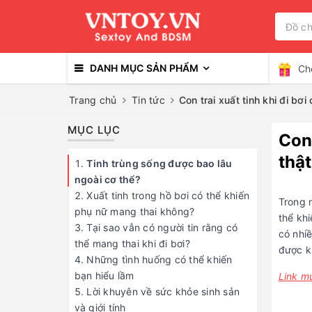
DANH MỤC SẢN PHẨM
Ch
Trang chủ
Tin tức
Con trai xuất tinh khi đi b
MỤC LỤC
Con 
thậ
Tinh trùng sống được bao lâu
ngoài cơ thể?
Xuất tinh trong hồ bơi có thể khiến
Trong 
phụ nữ mang thai không?
thể khi
Tại sao vẫn có người tin rằng có
có nhiề
thể mang thai khi đi bơi?
được k
Những tình huống có thể khiến
bạn hiểu lầm
Link m
Lời khuyên về sức khỏe sinh sản
và giới tính