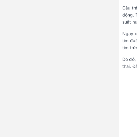
Câu trả
động. 
suất nư
Ngay cả
tìm đư
tìm trứ
Do đó,
thai. 