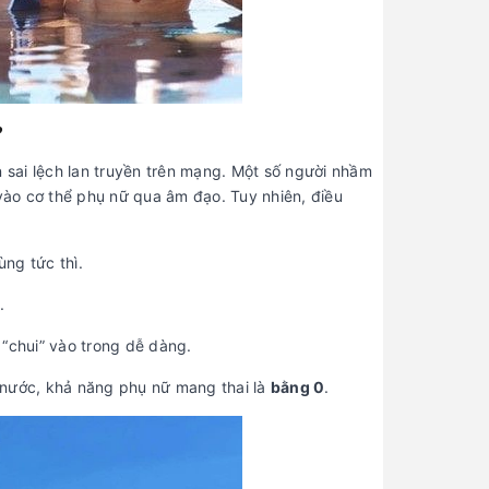
?
n sai lệch lan truyền trên mạng. Một số người nhầm
 vào cơ thể phụ nữ qua âm đạo. Tuy nhiên, điều
ùng tức thì.
.
 “chui” vào trong dễ dàng.
g nước, khả năng phụ nữ mang thai là
bằng 0
.