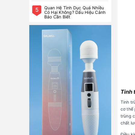
Quan Hệ Tình Dục Quá Nhiều
5
Có Hại Không? Dấu Hiệu Cảnh
Báo Cần Biết
Tinh 
Tinh tr
cơ thể 
trùng c
chất lư
Điều ki