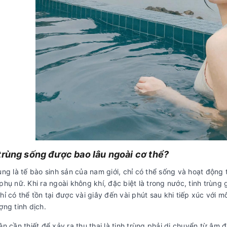
trùng sống được bao lâu ngoài cơ thể?
ùng là tế bào sinh sản của nam giới, chỉ có thể sống và hoạt động
phụ nữ. Khi ra ngoài không khí, đặc biệt là trong nước, tinh trùng
hỉ có thể tồn tại được vài giây đến vài phút sau khi tiếp xúc với 
ợng tinh dịch.
ện cần thiết để xảy ra thụ thai là tinh trùng phải di chuyển từ â