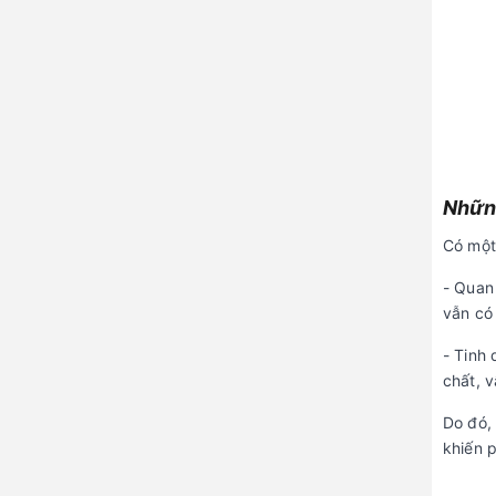
Những
Có một
- Quan
vẫn có
- Tinh 
chất, v
Do đó,
khiến 